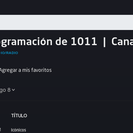
ogramación de 1011
|
Can
IO/RADIO
Agregar a mis favoritos
go 8
TÍTULO
Icónicos
M