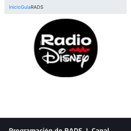
Inicio
Guía
RADS
Programación de RADS
|
Canal