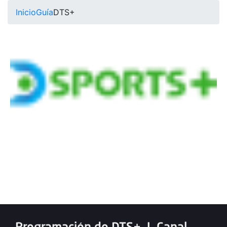
Inicio
Guía
DTS+
Programación de DTS+
|
Canal