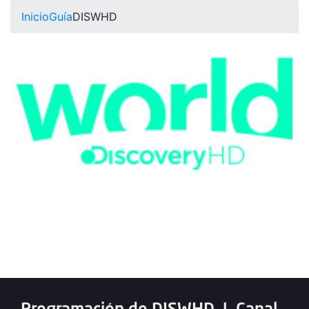
Inicio
Guía
DISWHD
Programación de DISWHD
|
Canal