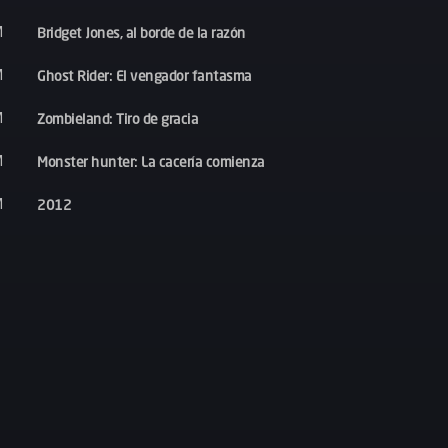
Bridget Jones, al borde de la razón
M
Ghost Rider: El vengador fantasma
M
Zombieland: Tiro de gracia
M
Monster hunter: La cacería comienza
M
2012
M