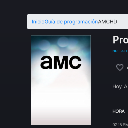
Inicio
Guía de programación
AMCHD
Pr
HD
ALT
Hoy, A
HORA
02:15 P