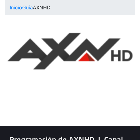
Inicio
Guía
AXNHD
Programación de AXNHD
|
Canal