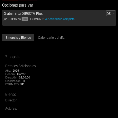
Opciones para ver
Grabar a tu DIRECTV Plus
jue.. 00:45 en
HBOMUN
//
Ver calendario completo
540
Sinopsis y Elenco
Calendario del día
Sinopsis
Detalles Adicionales
Año:
2025
Género:
Horror
Duración:
02:00:00
Clasificacion:
R
FORMATO:
SD
Elenco
Director:
Actores: