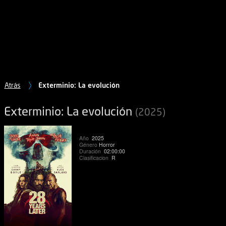
Atrás
Exterminio: La evolución
Exterminio: La evolución
(2025)
Año
2025
Género
Horror
Duración
02:00:00
Clasificacion
R